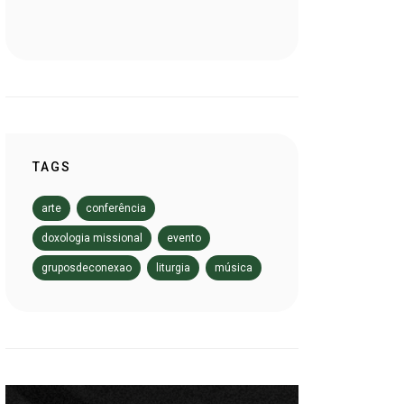
TAGS
arte
conferência
doxologia missional
evento
gruposdeconexao
liturgia
música